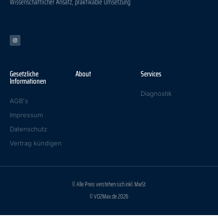
Wissenschaftlicher Ansatz, praktikable Umsetzung
Gesetzliche
About
Services
Informationen
Diagnostik
AGB's
Impressum
Datenschutz
Vertrag kündigen
© Alle Preis verstehen sich inkl. MwSt.
© VO2Max.de 2026