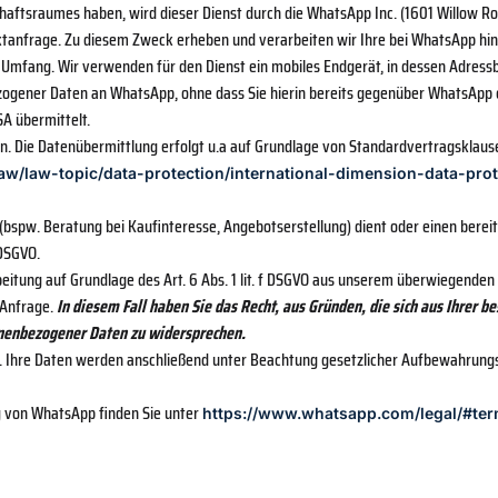
aftsraumes haben, wird dieser Dienst durch die WhatsApp Inc. (1601 Willow Roa
anfrage. Zu diesem Zweck erheben und verarbeiten wir Ihre bei WhatsApp hint
Umfang. Wir verwenden für den Dienst ein mobiles Endgerät, in dessen Adressb
ogener Daten an WhatsApp, ohne dass Sie hierin bereits gegenüber WhatsApp ein
A übermittelt.
 Die Datenübermittlung erfolgt u.a auf Grundlage von Standardvertragsklausel
/law/law-topic/data-protection/international-dimension-data-pro
pw. Beratung bei Kaufinteresse, Angebotserstellung) dient oder einen bereit
 DSGVO.
itung auf Grundlage des Art. 6 Abs. 1 lit. f DSGVO aus unserem überwiegenden 
 Anfrage.
In diesem Fall haben Sie das Recht, aus Gründen, die sich aus Ihrer b
sonenbezogener Daten zu widersprechen.
. Ihre Daten werden anschließend unter Beachtung gesetzlicher Aufbewahrungsf
 von WhatsApp finden Sie unter
https://www.whatsapp.com/legal/#ter