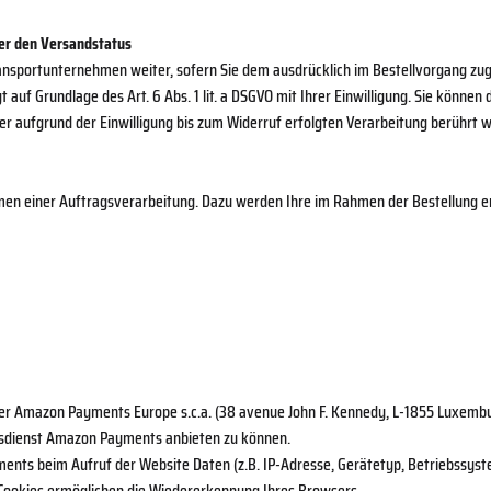
er den Versandstatus
ansportunternehmen weiter, sofern Sie dem ausdrücklich im Bestellvorgang zu
auf Grundlage des Art. 6 Abs. 1 lit. a DSGVO mit Ihrer Einwilligung. Sie können d
 aufgrund der Einwilligung bis zum Widerruf erfolgten Verarbeitung berührt w
en einer Auftragsverarbeitung. Dazu werden Ihre im Rahmen der Bestellung
r Amazon Payments Europe s.c.a. (38 avenue John F. Kennedy, L-1855 Luxemb
gsdienst Amazon Payments anbieten zu können.
ments beim Aufruf der Website Daten (z.B. IP-Adresse, Gerätetyp, Betriebssys
e Cookies ermöglichen die Wiedererkennung Ihres Browsers.