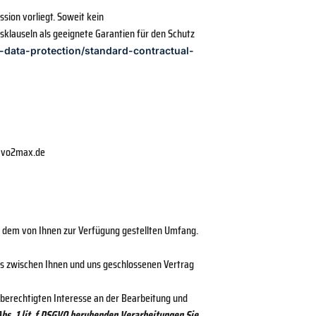
sion vorliegt. Soweit kein
klauseln als geeignete Garantien für den Schutz
n-data-protection/standard-contractual-
o@vo2max.de
in dem von Ihnen zur Verfügung gestellten Umfang.
s zwischen Ihnen und uns geschlossenen Vertrag
 berechtigten Interesse an der Bearbeitung und
 Abs. 1 lit. f DSGVO beruhenden Verarbeitungen Sie