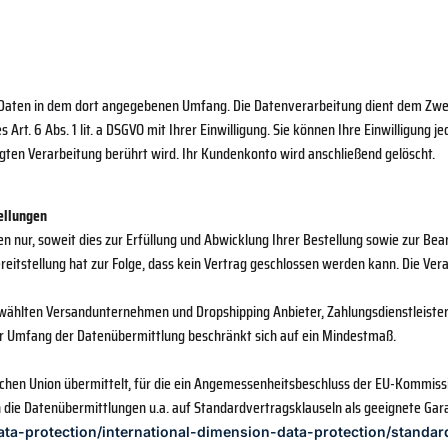
aten in dem dort angegebenen Umfang. Die Datenverarbeitung dient dem Zweck
Art. 6 Abs. 1 lit. a DSGVO mit Ihrer Einwilligung. Sie können Ihre Einwilligung j
lgten Verarbeitung berührt wird. Ihr Kundenkonto wird anschließend gelöscht.
ellungen
nur, soweit dies zur Erfüllung und Abwicklung Ihrer Bestellung sowie zur Bearb
reitstellung hat zur Folge, dass kein Vertrag geschlossen werden kann. Die Verarb
ewählten Versandunternehmen und Dropshipping Anbieter, Zahlungsdienstleister,
. Der Umfang der Datenübermittlung beschränkt sich auf ein Mindestmaß.
schen Union übermittelt, für die ein Angemessenheitsbeschluss der EU-Kommiss
n die Datenübermittlungen u.a. auf Standardvertragsklauseln als geeignete Ga
data-protection/international-dimension-data-protection/standa