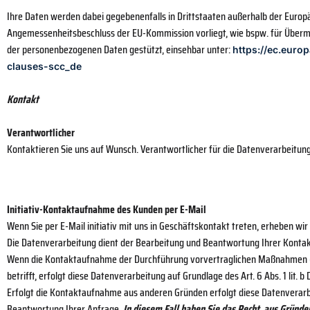
Ihre Daten werden dabei gegebenenfalls in Drittstaaten außerhalb der Europä
Angemessenheitsbeschluss der EU-Kommission vorliegt, wie bspw. für Übermit
der personenbezogenen Daten gestützt, einsehbar unter:
https://ec.euro
clauses-scc_de
Kontakt
Verantwortlicher
Kontaktieren Sie uns auf Wunsch. Verantwortlicher für die Datenverarbeitung
Initiativ-Kontaktaufnahme des Kunden per E-Mail
Wenn Sie per E-Mail initiativ mit uns in Geschäftskontakt treten, erheben w
Die Datenverarbeitung dient der Bearbeitung und Beantwortung Ihrer Konta
Wenn die Kontaktaufnahme der Durchführung vorvertraglichen Maßnahmen (bs
betrifft, erfolgt diese Datenverarbeitung auf Grundlage des Art. 6 Abs. 1 lit. b
Erfolgt die Kontaktaufnahme aus anderen Gründen erfolgt diese Datenverarbe
Beantwortung Ihrer Anfrage.
In diesem Fall haben Sie das Recht, aus Gründen