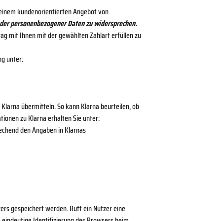
n einem kundenorientierten Angebot von
fender personenbezogener Daten zu widersprechen.
 mit Ihnen mit der gewählten Zahlart erfüllen zu
g unter:
larna übermitteln. So kann Klarna beurteilen, ob
ionen zu Klarna erhalten Sie unter:
echend den Angaben in Klarnas
rs gespeichert werden. Ruft ein Nutzer eine
e eindeutige Identifizierung des Browsers beim