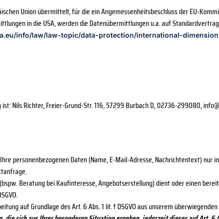
ischen Union übermittelt, für die ein Angemessenheitsbeschluss der EU-Kommis
tlungen in die USA, werden die Datenübermittlungen u.a. auf Standardvertrags
pa.eu/info/law/law-topic/data-protection/international-dimensio
 ist: Nils Richter, Freier-Grund-Str. 116, 57299 Burbach D, 02736-299080, inf
ir Ihre personenbezogenen Daten (Name, E-Mail-Adresse, Nachrichtentext) nur 
ktanfrage.
pw. Beratung bei Kaufinteresse, Angebotserstellung) dient oder einen bereit
 DSGVO.
itung auf Grundlage des Art. 6 Abs. 1 lit. f DSGVO aus unserem überwiegenden
, die sich aus Ihrer besonderen Situation ergeben, jederzeit dieser auf Art. 6