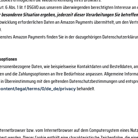
rt. 6 Abs. 1 lit. f DSGVO aus unserem überwiegenden berechtigten Interesse a
er besonderen Situation ergeben, jederzeit dieser Verarbeitungen Sie betref
icklung erforderlichen Daten an Amazon Payments übermittelt, um den Vertrag
.
enstes Amazon Payments finden Sie in der dazugehörigen Datenschutzerklärun
soptionen
rsonenbezogene Daten, wie beispielsweise Kontaktdaten und Bestelldaten, an K
 und die Zahlungsoptionen an Ihre Bedürfnisse anpassen. Allgemeine Informat
a in Übereinstimmung mit den geltenden Datenschutzbestimmungen und entspr
behandelt.
content/legal/terms/0/de_de/privacy
 Internetbrowser bzw. vom Internetbrowser auf dem Computersystem eines Nutze
ert werden. Dieser Cookie enthält eine charakteristische Zeichenfolge, die ein