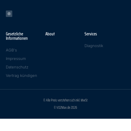
Gesetzliche
About
Services
Informationen
Diagnostik
AGB's
Impressum
Datenschutz
Vertrag kündigen
© Alle Preis verstehen sich inkl. MwSt.
© VO2Max.de 2026