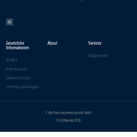
Gesetzliche
About
Services
Informationen
Diagnostik
AGB's
Impressum
Datenschutz
Vertrag kündigen
© Alle Preis verstehen sich inkl. MwSt.
© VO2Max.de 2026