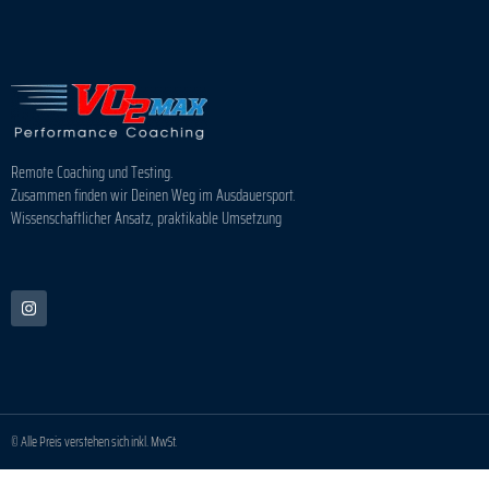
Remote Coaching und Testing.
Zusammen finden wir Deinen Weg im Ausdauersport.
Wissenschaftlicher Ansatz, praktikable Umsetzung
© Alle Preis verstehen sich inkl. MwSt.