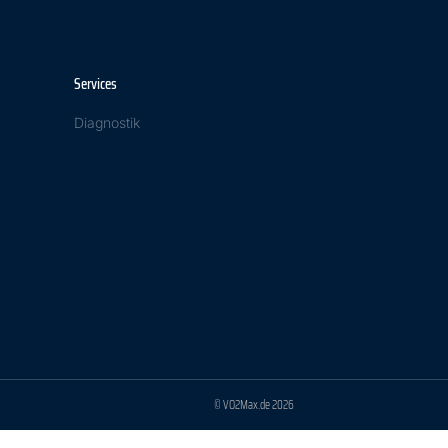
Services
Diagnostik
© VO2Max.de 2026