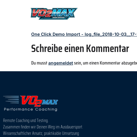
One Click Demo Import - log_file_2018-10-03__17-
Schreibe einen Kommentar
Du musst
sein, um einen Kommentar abzugeb
angemeldet
Remote Coaching und Testing.
Zusammen finden wir Deinen Weg im Ausdauersport.
Wissenschaftlicher Ansatz, praktikable Umsetzung