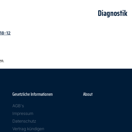
Diagnostik
18-12
en.
Gesetzliche Informationen
About
AGB's
Impressum
Datenschutz
Vertrag kündigen