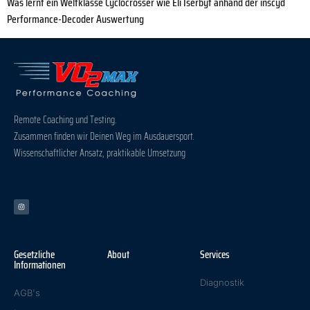
Was lernt ein Weltklasse Cyclocrosser wie Eli Iserbyt anhand der inscyd
Performance-Decoder Auswertung
Remote Coaching und Testing.
Zusammen finden wir Deinen Weg im Ausdauersport.
Wissenschaftlicher Ansatz, praktikable Umsetzung
Gesetzliche
About
Services
Informationen
Diagnostik
AGB's